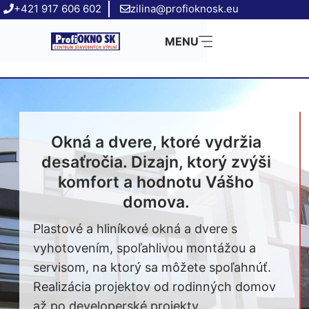
Preskočiť
+421 917 606 602
zilina@profioknosk.eu
na
MENU
obsah
Okná a dvere, ktoré vydržia
desaťročia. Dizajn, ktorý zvýši
komfort a hodnotu Vášho
domova.
Plastové a hliníkové okná a dvere s
vyhotovením, spoľahlivou montážou a
servisom, na ktorý sa môžete spoľahnúť.
Realizácia projektov od rodinných domov
až po developerské projekty.