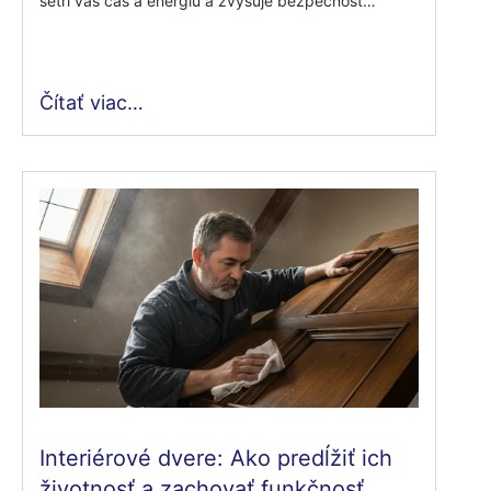
šetrí váš čas a energiu a zvyšuje bezpečnosť…
Čítať viac…
Interiérové dvere: Ako predĺžiť ich
životnosť a zachovať funkčnosť