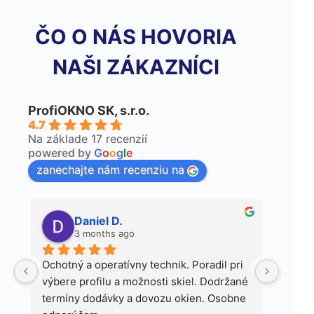
ČO O NÁS HOVORIA
NAŠI ZÁKAZNÍCI
ProfiOKNO SK, s.r.o.
4.7
Na základe 17 recenzií
powered by
G
o
o
g
l
e
zanechajte nám recenziu na
Daniel D.
3 months ago
Ochotný a operatívny technik. Poradil pri 
Dlhod
výbere profilu a možnosti skiel. Dodržané 
a sme
termíny dodávky a dovozu okien. Osobne 
spoľah