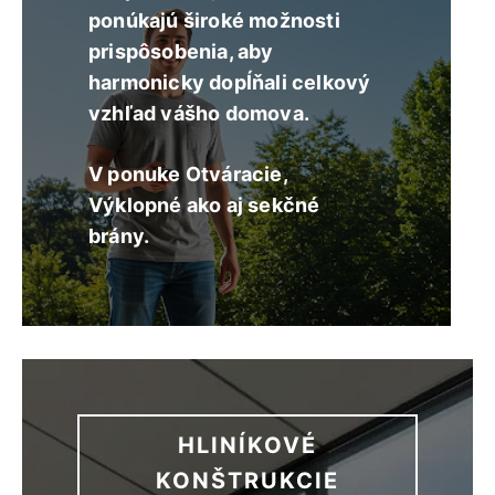
ponúkajú široké možnosti
prispôsobenia, aby
harmonicky dopĺňali celkový
vzhľad vášho domova.
V ponuke Otváracie,
Výklopné ako aj sekčné
brány.
HLINÍKOVÉ
KONŠTRUKCIE