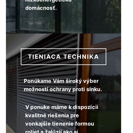
domácnosť.
TIENIACA TECHNIKA
Ponúkame Vám široký výber
možností ochrany proti slnku.
V ponuke máme k dispozícii
kvalitné riešenia pre
vonkajšie tienenie formou
roliet a žalúzií ako aj