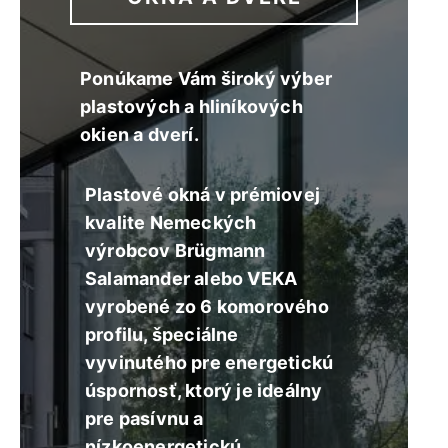
Ponúkame Vám široký výber
plastových a hliníkových
okien a dverí.
Plastové okná v prémiovej
kvalite Nemeckých
výrobcov Brügmann
Salamander alebo VEKA
vyrobené zo 6 komorového
profilu, špeciálne
vyvinutého pre energetickú
úspornosť, ktorý je ideálny
pre pasívnu a
nízkoenergetickú