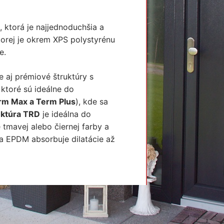
 ktorá je najjednoduchšia a
ktorej je okrem XPS polystyrénu
e.
 aj prémiové štruktúry s
ktoré sú ideálne do
rm Max a Term Plus
), kde sa
uktúra TRD
je ideálna do
tmavej alebo čiernej farby a
ma EPDM absorbuje dilatácie až