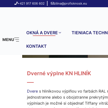
Preskočiť
+421 917 606 602
zilina@profioknosk.eu
na
obsah
OKNÁ A DVERE
TIENIACA TECHN
MENU
KONTAKT
Dverné výplne KN HLINÍK
Dvere
s hliníkovou výplňou vo farbách RAL r
jednostranne alebo s obojstranne prekrytým 
výplniach je možné si objednať Tiffany vitráž