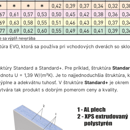
túra EVO, ktorá sa používa pri vchodových dverách so sklo
ktúry Standard a Standard+. Pre príklad, štruktúra
Standa
dnotu U = 1,39 W/(m²K). Je to najjednoduchšia štruktúra, k
výplne a adekvátnu tuhosť. V štruktúre
Standard+
je okrem 
vytvára tak produkt s dobrým pomerom ceny a kvality.