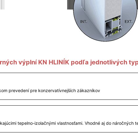
rných výplní KN HLINÍK podľa jednotlivých ty
ckom prevedení pre konzervatívnejších zákazníkov
nikajúcimi tepelno-izolačnými vlastnosťami. Vhodné aj do náročných 