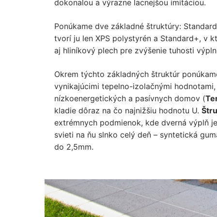
dokonalou a výrazne lacnejšou imitáciou.
Ponúkame dve základné štruktúry: Standard,
tvorí ju len XPS polystyrén a Standard+, v 
aj hliníkový plech pre zvýšenie tuhosti výpln
Okrem týchto základných štruktúr ponúkame
vynikajúcimi tepelno-izolačnými hodnotami, 
nízkoenergetických a pasívnych domov (
Te
kladie dôraz na čo najnižšiu hodnotu U.
Štr
extrémnych podmienok, kde dverná výplň je 
svieti na ňu slnko celý deň – syntetická gu
do 2,5mm.