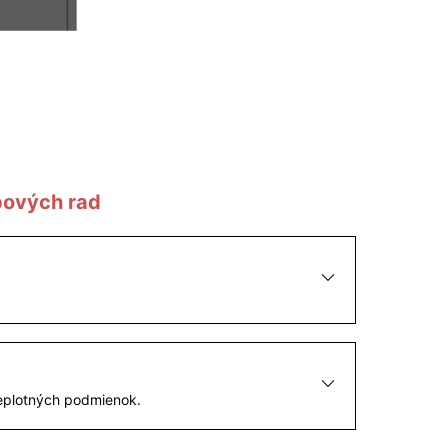
pových rad
teplotných podmienok.