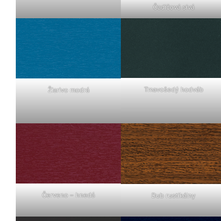
Čadičová sivá
Tmavošedý hodváb
Žiarivo modrá
Červeno – hnedá
Dub rustikálny