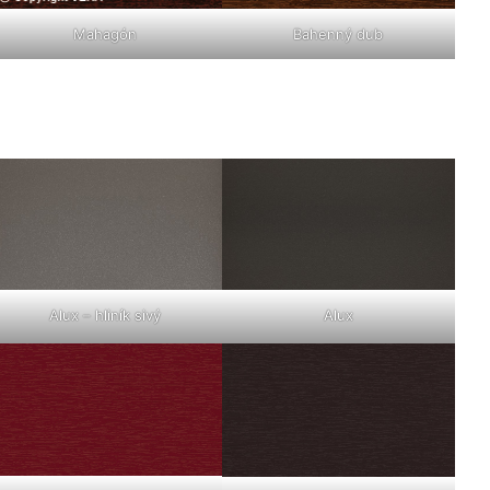
Mahagón
Bahenný dub
Alux – hliník sivý
Alux