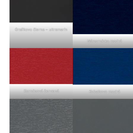
Grafitovo čierna – ultramarín
Námornícka modrá
Karmínová červená
Kobaltovo modrá