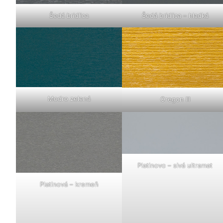
Šedá bridlica
Šedá bridlica – hladká
Modro zelená
Oregon III
Platinovo – sivá ultramat
Platinová – kremeň