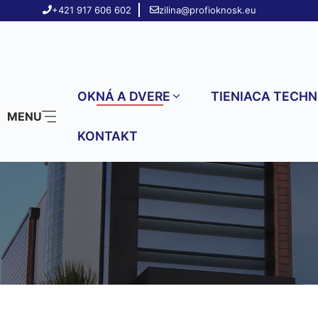
Preskočiť
+421 917 606 602
zilina@profioknosk.eu
na
obsah
OKNÁ A DVERE
TIENIACA TECHN
MENU
KONTAKT