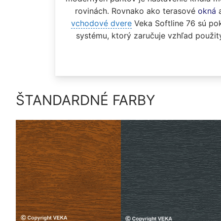
rovinách. Rovnako ako terasové
okná
vchodové dvere
Veka Softline 76 sú po
systému, ktorý zaručuje vzhľad použit
ŠTANDARDNÉ FARBY