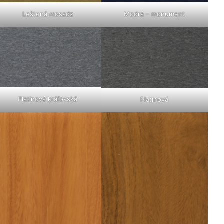
Modrá – monument
Leštená mosadz
Platinová kráľovská
Platinová