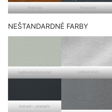
Zlatý dub
Tmavosivá
NEŠTANDARDNÉ FARBY
Leštený hliník
AgátováAgátovo sivá
Antracit – utramarín