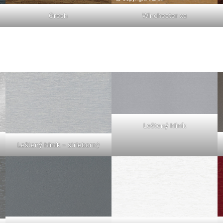
Orech
Winchester xa
Leštený hliník
Leštený hliník – strieborný