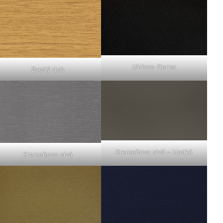
Uhľovo čierna
Svetlý dub
Kremeňovo sivá – hladká
Kremeňovo sivá