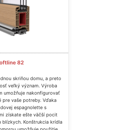
oftline 82
dnou skriňou domu, a preto
nosť veľký význam. Výroba
m umožňuje nakonfigurovať
é pre vaše potreby. Vďaka
odovej espagnolette s
i získate ešte väčší pocit
 blízkych. Konštrukcia krídla
komorou umožňuje použitie