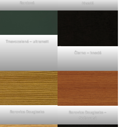
Bordová
Hnedá
Tmavozelená – ultramatt
Čierno – hnedá
Borovica Douglaska
Borovica Douglaska –
tieňovaná