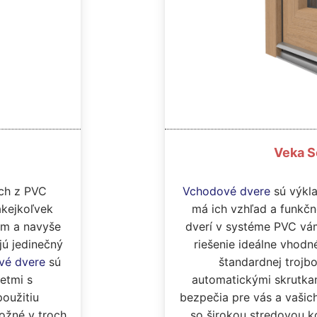
Veka S
Vchodové dvere
sú výkla
ch z PVC
má ich vzhľad a funkč
akejkoľvek
dverí v systéme PVC vá
om a navyše
riešenie ideálne vhodn
jú jedinečný
štandardnej trojb
vé dvere
sú
automatickými skrutkam
etmi s
bezpečia pre vás a vašich
oužitiu
so širokou stredovou 
ožné v troch