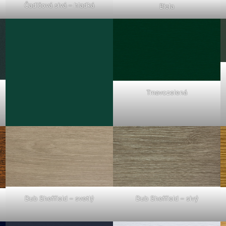
Čadičová sivá – hladká
Biela
Tmavozelená
Dub Sheffield – svetlý
Dub Sheffield – sivý