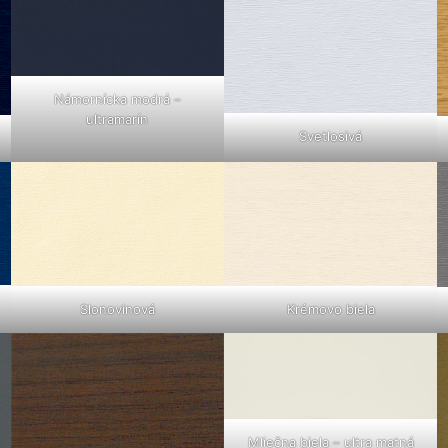
Námornícka modrá –
ultramarín
Svetlosivá
Slonovinová
Krémovo biela
Mliečna biela – ultra matná