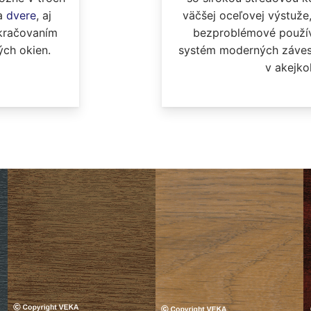
väčšej oceľovej výstuže
a
dvere
, aj
bezproblémové používa
kračovaním
systém moderných záves
ých okien.
v akejko