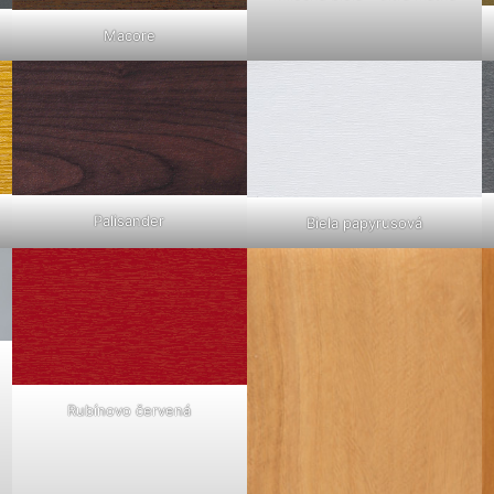
Macore
Palisander
Biela papyrusová
Rubínovo červená