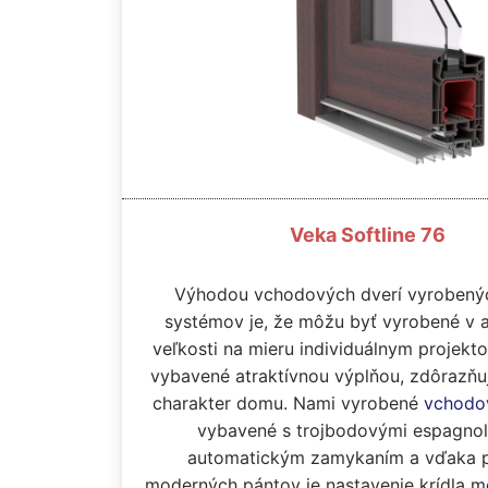
Veka Softline 76
Výhodou vchodových dverí vyrobený
systémov je, že môžu byť vyrobené v 
veľkosti na mieru individuálnym projekt
vybavené atraktívnou výplňou, zdôrazňu
charakter domu. Nami vyrobené
vchodo
vybavené s trojbodovými espagnol
automatickým zamykaním a vďaka p
moderných pántov je nastavenie krídla m