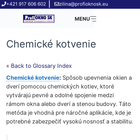
Preskočiť
+421 917 606 602
zilina@profioknosk.eu
na
MENU
obsah
Chemické kotvenie
« Back to Glossary Index
Chemické kotvenie
:
Spôsob upevnenia okien a
dverí pomocou chemických kotiev, ktoré
vytvárajú pevné a odolné spojenie medzi
rámom okna alebo dverí a stenou budovy. Táto
metóda je vhodná pre náročné aplikácie, kde je
potrebné zabezpečiť vysokú nosnosť a stabilitu.