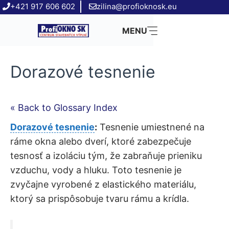
Preskočiť
+421 917 606 602
zilina@profioknosk.eu
na
MENU
obsah
Dorazové tesnenie
« Back to Glossary Index
Dorazové tesnenie
:
Tesnenie umiestnené na
ráme okna alebo dverí, ktoré zabezpečuje
tesnosť a izoláciu tým, že zabraňuje prieniku
vzduchu, vody a hluku. Toto tesnenie je
zvyčajne vyrobené z elastického materiálu,
ktorý sa prispôsobuje tvaru rámu a krídla.