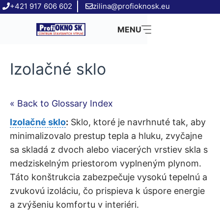
Preskočiť
+421 917 606 602
zilina@profioknosk.eu
na
MENU
obsah
Izolačné sklo
« Back to Glossary Index
Izolačné sklo
:
Sklo, ktoré je navrhnuté tak, aby
minimalizovalo prestup tepla a hluku, zvyčajne
sa skladá z dvoch alebo viacerých vrstiev skla s
medziskelným priestorom vyplneným plynom.
Táto konštrukcia zabezpečuje vysokú tepelnú a
zvukovú izoláciu, čo prispieva k úspore energie
a zvýšeniu komfortu v interiéri.