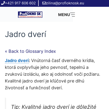
Preskočiť
+421 917 606 602
zilina@profioknosk.eu
na
MENU
obsah
Jadro dverí
« Back to Glossary Index
Jadro dverí
:
Vnútorná časť dverného krídla,
ktorá ovplyvňuje jeho pevnosť, tepelnú a
zvukovú izoláciu, ako aj odolnosť voči požiaru.
Kvalitné jadro dverí je kľúčové pre dlhú
životnosť a funkčnosť dverí.
Tip:
Kvalitné jadro dverí je dôležité