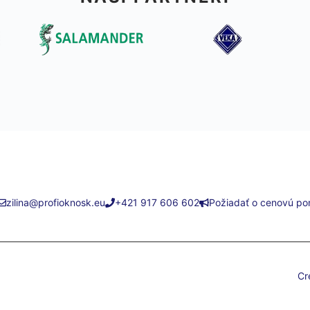
zilina@profioknosk.eu
+421 917 606 602
Požiadať o cenovú po
Cr