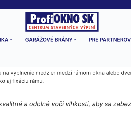
IKA
GARÁŽOVÉ BRÁNY
PRE PARTNERO
va na vyplnenie medzier medzi rámom okna alebo dve
o aj fixáciu rámu.
alitné a odolné voči vlhkosti, aby sa zabe