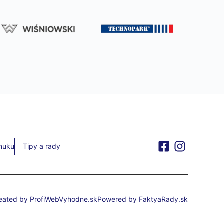
nuku
Tipy a rady
eated by ProfiWebVyhodne.sk
Powered by FaktyaRady.sk