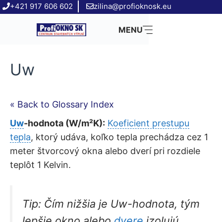
Preskočiť
+421 917 606 602
zilina@profioknosk.eu
na
MENU
obsah
Uw
« Back to Glossary Index
Uw
-hodnota (W/m²K):
Koeficient prestupu
tepla
, ktorý udáva, koľko tepla prechádza cez 1
meter štvorcový okna alebo dverí pri rozdiele
teplôt 1 Kelvin.
Tip:
Čím nižšia je Uw-hodnota, tým
lepšie okno alebo
dvere
izolujú.