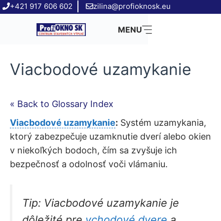
Preskočiť
+421 917 606 602
zilina@profioknosk.eu
na
MENU
obsah
Viacbodové uzamykanie
« Back to Glossary Index
Viacbodové uzamykanie
:
Systém uzamykania,
ktorý zabezpečuje uzamknutie dverí alebo okien
v niekoľkých bodoch, čím sa zvyšuje ich
bezpečnosť a odolnosť voči vlámaniu.
Tip:
Viacbodové uzamykanie je
dôležité pre
vchodové dvere
a