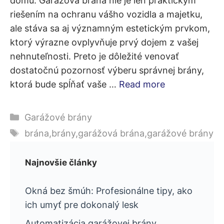
domu. Garážová brána nie je len praktickým
riešením na ochranu vášho vozidla a majetku,
ale stáva sa aj významným estetickým prvkom,
ktorý výrazne ovplyvňuje prvý dojem z vašej
nehnuteľnosti. Preto je dôležité venovať
dostatočnú pozornosť výberu správnej brány,
ktorá bude spĺňať vaše …
Read more
Kategórie
Garážové brány
Značky
brána
,
brány
,
garážová brána
,
garážové brány
Najnovšie články
Okná bez šmúh: Profesionálne tipy, ako
ich umyť pre dokonalý lesk
Automatizácia garážovej brány