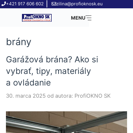
Preskočiť
+421 917 606 602
zilina@profioknosk.eu
na
MENU
obsah
brány
Garážová brána? Ako si
vybrať, tipy, materiály
a ovládanie
30. marca 2025
od autora:
ProfiOKNO SK