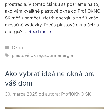
prostredia. V tomto článku sa pozrieme na to,
ako vám kvalitné plastové okná od ProfiOKNO
SK môžu pomôcť ušetriť energiu a znížiť vaše
mesačné výdavky. Prečo plastové okná šetria
energiu? …
Read more
Kategórie
Okná
Značky
plastové okná
,
úspora energie
Ako vybrať ideálne okná pre
váš dom
30. marca 2025
od autora:
ProfiOKNO SK