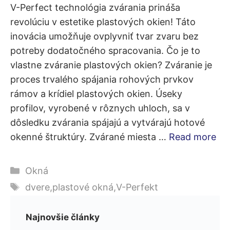
V-Perfect technológia zvárania prináša
revolúciu v estetike plastových okien! Táto
inovácia umožňuje ovplyvniť tvar zvaru bez
potreby dodatočného spracovania. Čo je to
vlastne zváranie plastových okien? Zváranie je
proces trvalého spájania rohových prvkov
rámov a krídiel plastových okien. Úseky
profilov, vyrobené v rôznych uhloch, sa v
dôsledku zvárania spájajú a vytvárajú hotové
okenné štruktúry. Zvárané miesta …
Read more
Kategórie
Okná
Značky
dvere
,
plastové okná
,
V-Perfekt
Najnovšie články