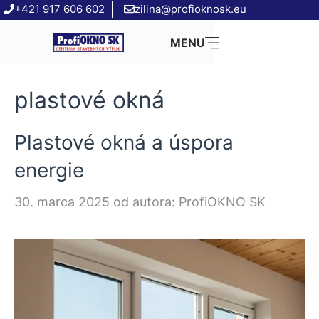
Preskočiť
+421 917 606 602
zilina@profioknosk.eu
na
MENU
obsah
plastové okná
Plastové okná a úspora
energie
30. marca 2025
od autora:
ProfiOKNO SK