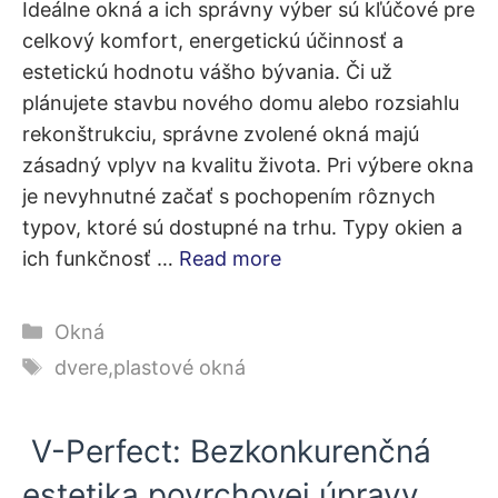
Ideálne okná a ich správny výber sú kľúčové pre
celkový komfort, energetickú účinnosť a
estetickú hodnotu vášho bývania. Či už
plánujete stavbu nového domu alebo rozsiahlu
rekonštrukciu, správne zvolené okná majú
zásadný vplyv na kvalitu života. Pri výbere okna
je nevyhnutné začať s pochopením rôznych
typov, ktoré sú dostupné na trhu. Typy okien a
ich funkčnosť …
Read more
Kategórie
Okná
Značky
dvere
,
plastové okná
V-Perfect: Bezkonkurenčná
estetika povrchovej úpravy