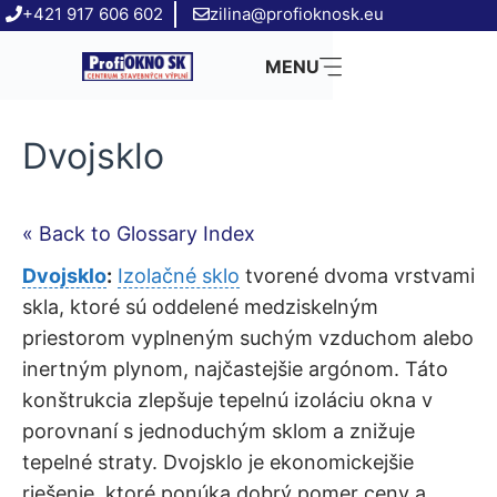
Preskočiť
+421 917 606 602
zilina@profioknosk.eu
na
MENU
obsah
Dvojsklo
« Back to Glossary Index
Dvojsklo
:
Izolačné sklo
tvorené dvoma vrstvami
skla, ktoré sú oddelené medziskelným
priestorom vyplneným suchým vzduchom alebo
inertným plynom, najčastejšie argónom. Táto
konštrukcia zlepšuje tepelnú izoláciu okna v
porovnaní s jednoduchým sklom a znižuje
tepelné straty. Dvojsklo je ekonomickejšie
riešenie, ktoré ponúka dobrý pomer ceny a