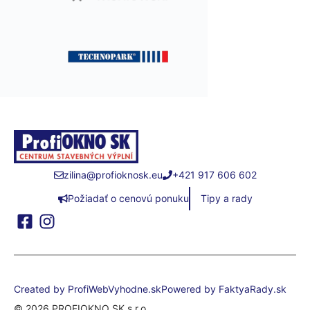
zilina@profioknosk.eu
+421 917 606 602
Požiadať o cenovú ponuku
Tipy a rady
Created by ProfiWebVyhodne.sk
Powered by FaktyaRady.sk
© 2026 PROFIOKNO SK s.r.o.